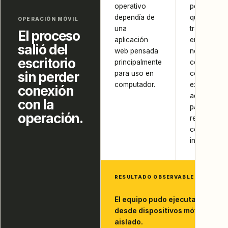
operativo
personas
dependía de
que
OPERACIÓN MÓVIL
una
trabajaban
El proceso
aplicación
en campo
salió del
web pensada
no
escritorio
principalmente
contaban
sin perder
para uso en
con una
computador.
experienci
conexión
adecuada
con la
para
operación.
registrar y
consultar
información
RESULTADO OBSERVABLE
El equipo pudo ejecutar y consu
desde dispositivos móviles sin 
aislado.