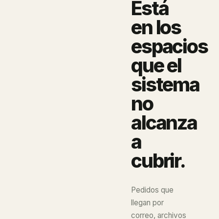
Está
en los
espacios
que el
sistema
no
alcanza
a
cubrir.
Pedidos que
llegan por
correo, archivos