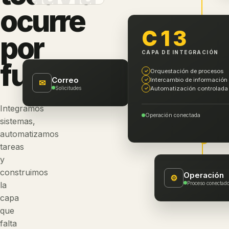
ocurre
C13
por
CAPA DE INTEGRACIÓN
fuera
.
Orquestación de procesos
✓
Correo
Intercambio de información
✓
✉
Solicitudes
Automatización controlada
✓
Integramos
Operación conectada
sistemas,
automatizamos
tareas
y
construimos
Operación
⚙
Proceso conectad
la
capa
que
falta