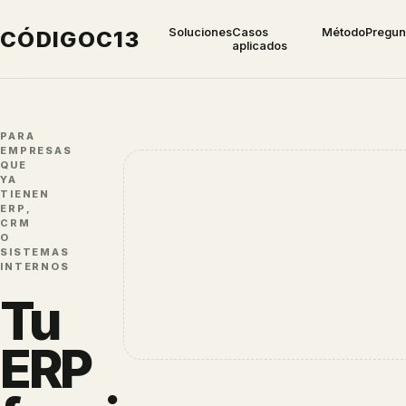
Soluciones
Casos
Método
Pregun
CÓDIGO
C13
aplicados
PARA
EMPRESAS
QUE
YA
TIENEN
ERP,
CRM
O
SISTEMAS
INTERNOS
Tu
ERP