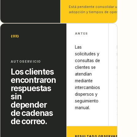
Está pendiente consolidar una medició
adopción y tiempos de operación.
ANTES
BRECHA
{03}
Las
La
solicitudes y
informaci
consultas de
existía, p
AUTOSERVICIO
clientes se
no estaba
Los clientes
atendían
disponible
encontraron
mediante
en un pun
respuestas
intercambios
de
sin
dispersos y
autoservi
seguimiento
conectad
depender
manual.
con la
de cadenas
operación
de correo.
RESULTADO OBSERVABLE