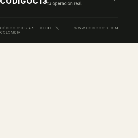
CÓDIGO
C13
tu operación real.
CÓDIGO C13 S.A.S. · MEDELLÍN,
WWW.CODIGOC13.COM
COLOMBIA