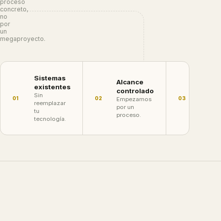
proceso
concreto,
no
por
un
megaproyecto.
Sistemas
Criter
Alcance
existentes
claros
controlado
Sin
Defini
01
02
03
Empezamos
reemplazar
qué
por un
tu
signific
proceso.
tecnología.
termina