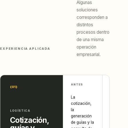
Algunas
soluciones
corresponden a
distintos
procesos dentro
de una misma
operación
EXPERIENCIA APLICADA
empresarial.
ANTES
BRECHA
{01}
La
El equipo
cotización,
debía cop
la
informac
LOGÍSTICA
generación
y consult
Cotización,
de guías y la
manualme
guías y