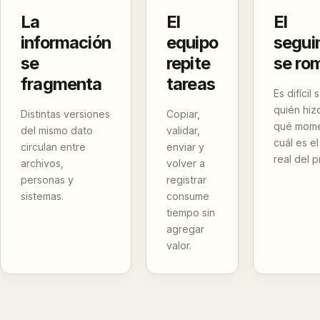
La
El
El
información
equipo
segui
se
repite
se ro
fragmenta
tareas
Es difícil
quién hiz
Distintas versiones
Copiar,
qué mome
del mismo dato
validar,
cuál es e
circulan entre
enviar y
real del 
archivos,
volver a
personas y
registrar
sistemas.
consume
tiempo sin
agregar
valor.