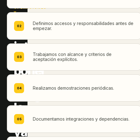
PARA
OPERACIONES
Y
TI
Definimos accesos y responsabilidades antes de
02
empezar.
Nos
integramos
sin
Trabajamos con alcance y criterios de
03
aceptación explícitos.
poner
en
Realizamos demostraciones periódicas.
04
riesgo
lo
que
Documentamos integraciones y dependencias.
05
ya