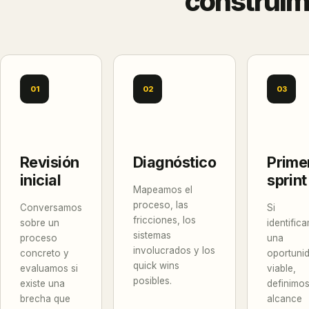
construim
01
02
03
Revisión
Diagnóstico
Prime
inicial
sprint
Mapeamos el
proceso, las
Conversamos
Si
fricciones, los
sobre un
identific
sistemas
proceso
una
involucrados y los
concreto y
oportuni
quick wins
evaluamos si
viable,
posibles.
existe una
definimo
brecha que
alcance