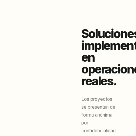
Solucione
implemen
en
operacion
reales.
Los proyectos
se presentan de
forma anónima
por
confidencialidad.