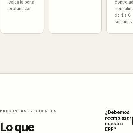
valga la pena
controla
profundizar.
normalme
de 4 a 6
semanas.
PREGUNTAS FRECUENTES
¿Debemos
reemplazar
Lo que
nuestro
ERP?