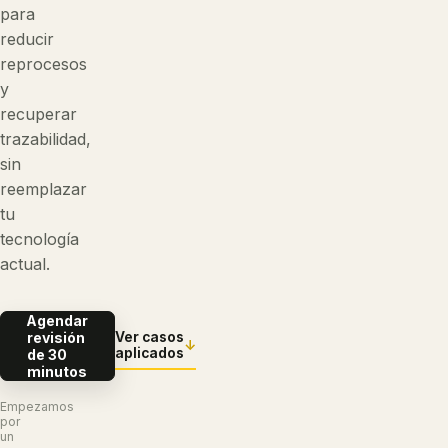
para
reducir
reprocesos
y
recuperar
trazabilidad,
sin
reemplazar
tu
tecnología
actual.
Agendar
revisión
Ver casos
↓
aplicados
de 30
minutos
Empezamos
por
un